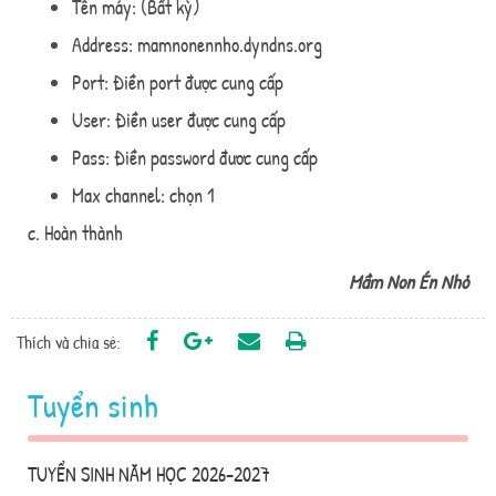
Tên máy: (Bất kỳ)
Address: mamnonennho.dyndns.org
Port: Điền port được cung cấp
User: Điền user được cung cấp
Pass: Điền password đươc cung cấp
Max channel: chọn 1
c. Hoàn thành
Mầm Non Én Nhỏ
Thích và chia sẻ:
Tuyển sinh
TUYỂN SINH NĂM HỌC 2026-2027