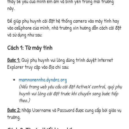
thấy bé yêu của mình êm ấm và bình yên trong mái trường
này.
Để giúp phụ huynh cài đặt hệ thống camera vào máy tính hay
vào cellphone của mình, nhà trường xin hướng dẫn cách cài đặt
và sử dụng như sau:
Cách 1: Từ máy tính
Bước 1:
Quý phụ huynh vui lòng dùng trình duyệt Internet
Explorer truy cập vào địa chỉ sau:
mamnonennho.dyndns.org
(Nếu trang web yêu cầu cài đặt ActiveX control, quý phụ
huynh vui lòng cài đặt trước khi chuyển sang bước tiếp
theo.)
Bước 2:
Nhập Username và Password được cung cấp bởi giáo vụ
trường.