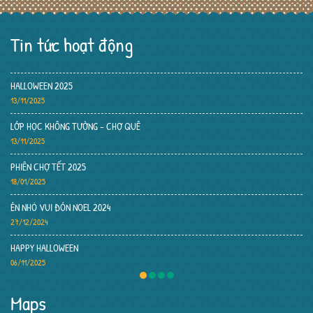
Tin tức hoạt động
ÉN NHỎ ĐÓN NOEL
09/12/2024
MỪNG SINH NHẬT BÉ
10/12/2024
KỶ YẾU NĂM HỌC 2025-2026
29/06/2026
5 LĨNH VỰC PHÁT TRIỂN CHO TRẺ
28/11/2024
Tuyển Giáo viên
19/11/2024
Maps