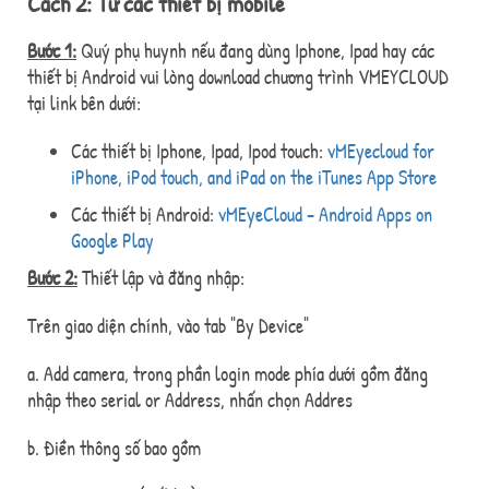
Cách 2: Từ các thiết bị mobile
Bước 1:
Quý phụ huynh nếu đang dùng Iphone, Ipad hay các
thiết bị Android vui lòng download chương trình VMEYCLOUD
tại link bên dưới:
Các thiết bị Iphone, Ipad, Ipod touch:
vMEyecloud for
iPhone, iPod touch, and iPad on the iTunes App Store
Các thiết bị Android:
vMEyeCloud - Android Apps on
Google Play
Bước 2:
Thiết lập và đăng nhập:
Trên giao diện chính, vào tab "By Device"
a. Add camera, trong phần login mode phía dưới gồm đăng
nhập theo serial or Address, nhấn chọn Addres
b. Điền thông số bao gồm